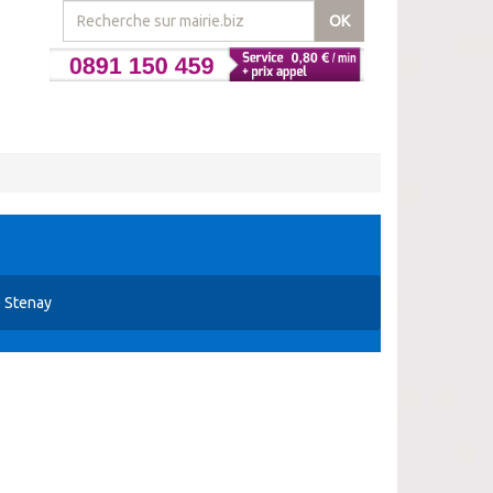
OK
e Stenay