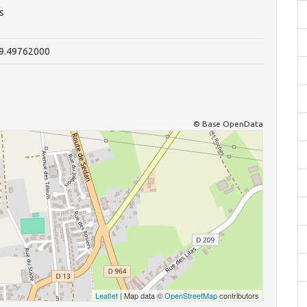
s
49.49762000
© Base OpenData
Leaflet
| Map data ©
OpenStreetMap
contributors