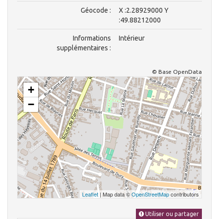
Géocode :
X :2.28929000 Y
:49.88212000
Informations
Intérieur
supplémentaires :
© Base OpenData
+
−
Leaflet
| Map data ©
OpenStreetMap
contributors
Utiliser ou partager