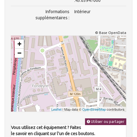
:43.63947000
Informations
Intérieur
supplémentaires :
© Base OpenData
+
−
Leaflet
| Map data ©
OpenStreetMap
contributors
Utiliser ou partager
Vous utilisez cet équipement ? Faites
le savoir en cliquant sur l'un de ces boutons.