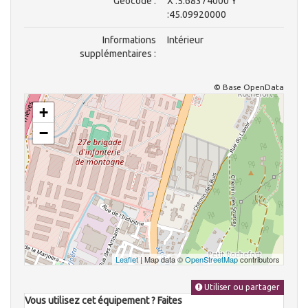
Géocode :
X :5.68374000 Y
:45.09920000
Informations
Intérieur
supplémentaires :
© Base OpenData
+
−
Leaflet
| Map data ©
OpenStreetMap
contributors
Utiliser ou partager
Vous utilisez cet équipement ? Faites