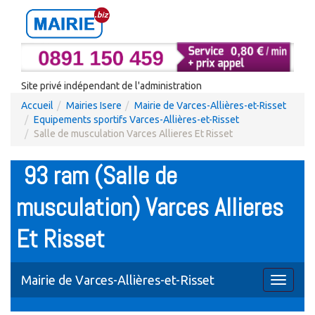
Site privé indépendant de l'administration
Accueil
Mairies Isere
Mairie de Varces-Allières-et-Risset
Equipements sportifs Varces-Allières-et-Risset
Salle de musculation Varces Allieres Et Risset
93 ram (Salle de
musculation) Varces Allieres
Et Risset
Mairie de Varces-Allières-et-Risset
Toggle
navigati