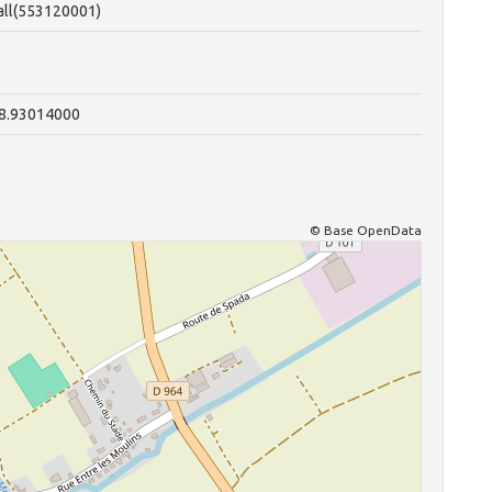
ball(553120001)
48.93014000
© Base OpenData