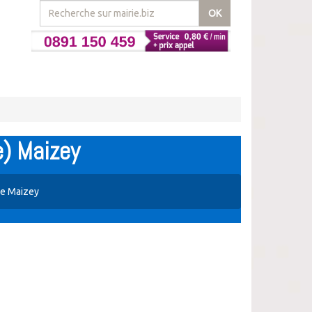
OK
e) Maizey
de Maizey