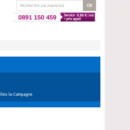
OK
olles-la-Campagne