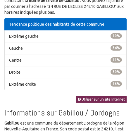
contactant la
mairie de la ville de Gabillou
: Vous pouvez la joindre
par courrier à l'adresse "34 RUE DE L'EGLISE 24210 GABILLOU" aux
horaires indiquées plus bas.
Tendance politique des habitants de cette commune
Extrême gauche
10%
Gauche
34%
Centre
11%
Droite
30%
Extrême droite
16%
Utiliser sur un site Internet
Informations sur Gabillou / Dordogne
Gabillou
est une commune du département Dordogne de la région
Nouvelle-Aquitaine en France. Son code postal est le 24210, il est