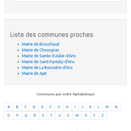
Liste des communes proches
Mairie de Brouchaud
Mairie de Chourgnac
Mairie de Sainte-Eulalie-d'Ans
Mairie de Saint-Pantaly-d'Ans
Mairie de La Boissière-d'Ans
Mairie de Ajat
Communes par ordre Alphabétique
A
B
C
D
E
F
G
H
I
J
K
L
M
N
O
P
Q
R
S
T
U
V
W
X
Y
Z