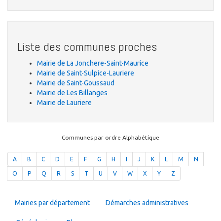
Liste des communes proches
Mairie de La Jonchere-Saint-Maurice
Mairie de Saint-Sulpice-Lauriere
Mairie de Saint-Goussaud
Mairie de Les Billanges
Mairie de Lauriere
Communes par ordre Alphabétique
A
B
C
D
E
F
G
H
I
J
K
L
M
N
O
P
Q
R
S
T
U
V
W
X
Y
Z
Mairies par département
Démarches administratives