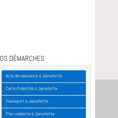
VOS DÉMARCHES
Acte de naissance à Jainvillotte
Carte d'identité à Jainvillotte
Passeport à Jainvillotte
Plan cadastre à Jainvillotte