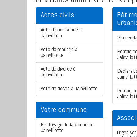
Actes civils
Bâtime
urban
Acte de naissance à
Jainvillotte
Plan cada
Acte de mariage à
Permis de
Jainvillotte
Jainvillot
Acte de divorce à
Déclarati
Jainvillotte
Jainvillot
Acte de décès à Jainvillotte
Permis de
Jainvillot
Votre commune
Associ
Nettoyage de la voierie de
Jainvillotte
Organiser 