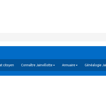
t citoyen
Connaître Jainvillotte
Annuaire
Généalogie Jai