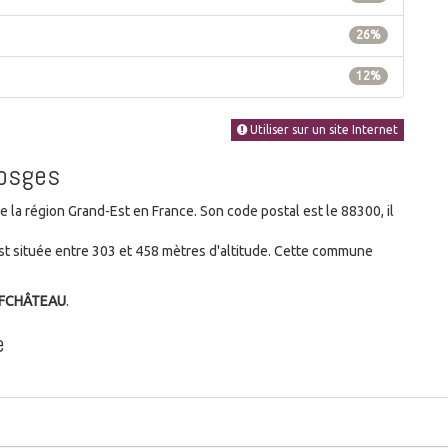
26%
12%
Utiliser sur un site Internet
Vosges
a région Grand-Est en France. Son code postal est le 88300, il
t située entre 303 et 458 mètres d'altitude. Cette commune
UFCHÂTEAU
.
e