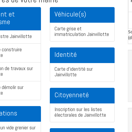
nt et
Véhicule(s)
isme
Carte grise et
So
immatriculation Jainvillotte
stre Jainvillotte
(d
 construire
Identité
te
on de travaux sur
Carte d'identité sur
te
Jainvillotte
 démolir sur
te
Citoyenneté
Inscription sur les listes
ations
électorales de Jainvillotte
un vide grenier sur