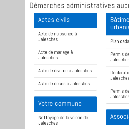
Démarches administratives aupr
Actes civils
Bâtime
urban
Acte de naissance à
Jalesches
Plan cada
Acte de mariage à
Permis de
Jalesches
Jalesche
Acte de divorce à Jalesches
Déclarati
Jalesche
Acte de décès à Jalesches
Permis de
Jalesche
Votre commune
Associ
Nettoyage de la voierie de
Jalesches