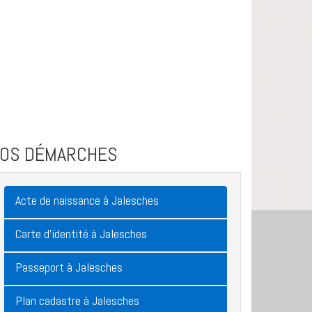
VOS DÉMARCHES
Acte de naissance à Jalesches
Carte d'identité à Jalesches
Passeport à Jalesches
Plan cadastre à Jalesches