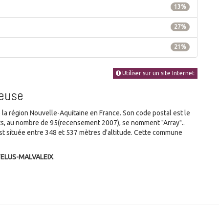
13%
27%
21%
Utiliser sur un site Internet
reuse
 région Nouvelle-Aquitaine en France. Son code postal est le
ants, au nombre de 95(recensement 2007), se nomment "Array"..
t située entre 348 et 537 mètres d'altitude. Cette commune
TELUS-MALVALEIX
.