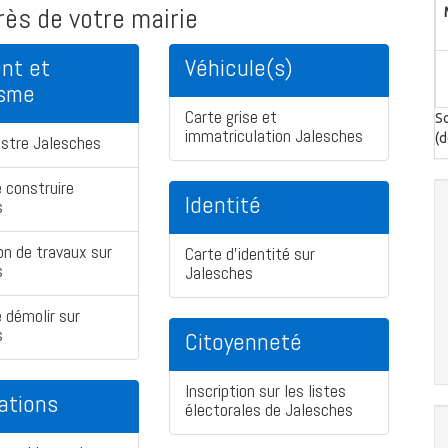
ès de votre mairie
nt et
Véhicule(s)
isme
Carte grise et
So
immatriculation Jalesches
(d
stre Jalesches
 construire
Identité
s
on de travaux sur
Carte d'identité sur
s
Jalesches
 démolir sur
s
Citoyenneté
Inscription sur les listes
ations
électorales de Jalesches