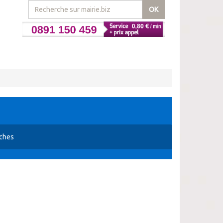
OK
sches