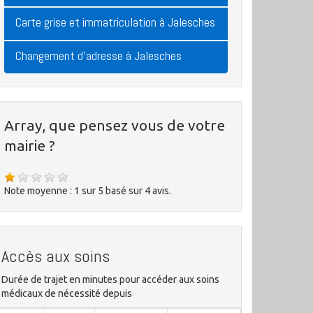
Carte grise et immatriculation à Jalesches
Changement d'adresse à Jalesches
Array, que pensez vous de votre
mairie ?
Note moyenne :
1
sur
5
basé sur
4
avis.
Accès aux soins
Durée de trajet en minutes pour accéder aux soins
médicaux de nécessité depuis