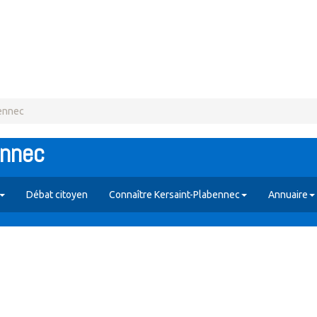
bennec
ennec
Débat citoyen
Connaître Kersaint-Plabennec
Annuaire