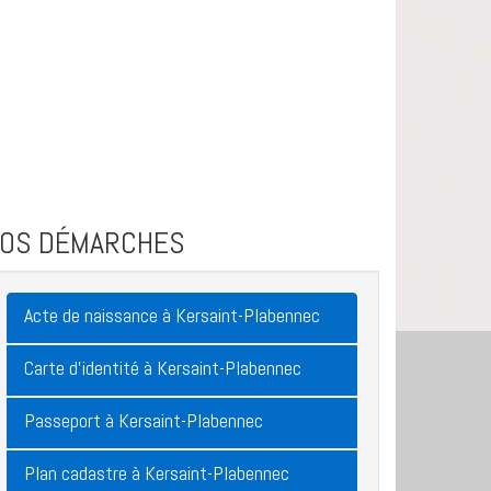
VOS DÉMARCHES
Acte de naissance à Kersaint-Plabennec
Carte d'identité à Kersaint-Plabennec
Passeport à Kersaint-Plabennec
Plan cadastre à Kersaint-Plabennec