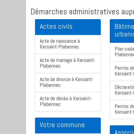
Démarches administratives aupr
Actes civils
Bâtime
urban
Acte de naissance à
Kersaint-Plabennec
Plan cada
Plabenne
Acte de mariage à Kersaint-
Plabennec
Permis de
Kersaint
Acte de divorce à Kersaint-
Plabennec
Déclarati
Kersaint
Acte de décès à Kersaint-
Plabennec
Permis de
Kersaint
Votre commune
Associ