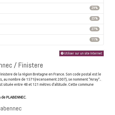
29%
23%
27%
11%
Utiliser sur un site Internet
nnec / Finistere
istere de la région Bretagne en France. Son code postal est le
ants, au nombre de 1571(recensement 2007), se nomment "Array"..
 située entre 48 et 121 mètres d'altitude. Cette commune
n de PLABENNEC
.
Plabennec