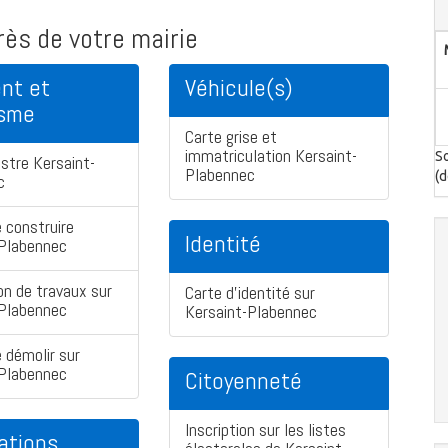
ès de votre mairie
nt et
Véhicule(s)
isme
Carte grise et
immatriculation Kersaint-
So
stre Kersaint-
Plabennec
(d
c
 construire
Identité
-Plabennec
on de travaux sur
Carte d'identité sur
-Plabennec
Kersaint-Plabennec
 démolir sur
-Plabennec
Citoyenneté
Inscription sur les listes
ations