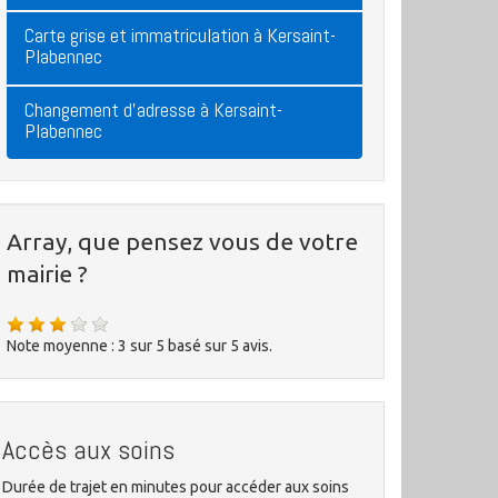
Carte grise et immatriculation à Kersaint-
Plabennec
Changement d'adresse à Kersaint-
Plabennec
Array, que pensez vous de votre
mairie ?
Note moyenne :
3
sur
5
basé sur
5
avis.
Accès aux soins
Durée de trajet en minutes pour accéder aux soins