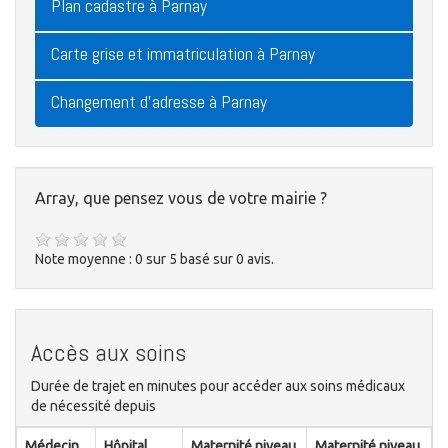
Plan cadastre à Parnay
Carte grise et immatriculation à Parnay
Changement d'adresse à Parnay
Array, que pensez vous de votre mairie ?
Note moyenne :
0
sur
5
basé sur
0
avis.
Accès aux soins
Durée de trajet en minutes pour accéder aux soins médicaux
de nécessité depuis
Médecin
Hôpital
Maternité niveau
Maternité niveau