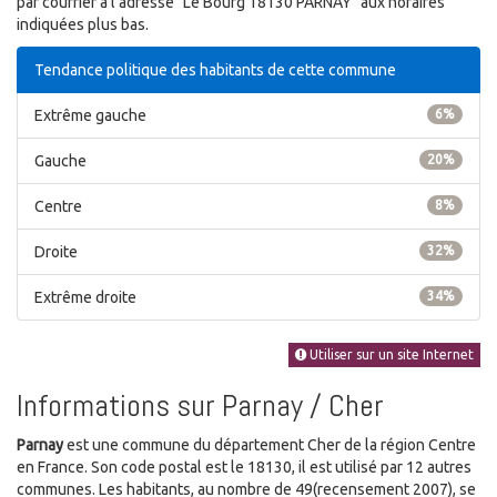
par courrier à l'adresse "Le Bourg 18130 PARNAY" aux horaires
indiquées plus bas.
Tendance politique des habitants de cette commune
Extrême gauche
6%
Gauche
20%
Centre
8%
Droite
32%
Extrême droite
34%
Utiliser sur un site Internet
Informations sur Parnay / Cher
Parnay
est une commune du département Cher de la région Centre
en France. Son code postal est le 18130, il est utilisé par 12 autres
communes. Les habitants, au nombre de 49(recensement 2007), se