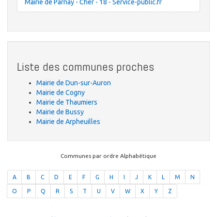
Mairie de Parnay - Cher - 18 - Service-public.fr
Liste des communes proches
Mairie de Dun-sur-Auron
Mairie de Cogny
Mairie de Thaumiers
Mairie de Bussy
Mairie de Arpheuilles
Communes par ordre Alphabétique
A
B
C
D
E
F
G
H
I
J
K
L
M
N
O
P
Q
R
S
T
U
V
W
X
Y
Z