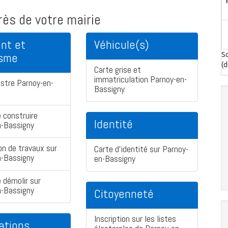
ès de votre mairie
nt et
Véhicule(s)
isme
So
(d
Carte grise et
immatriculation Parnoy-en-
stre Parnoy-en-
Bassigny
 construire
Identité
n-Bassigny
on de travaux sur
Carte d'identité sur Parnoy-
n-Bassigny
en-Bassigny
 démolir sur
n-Bassigny
Citoyenneté
Inscription sur les listes
ations