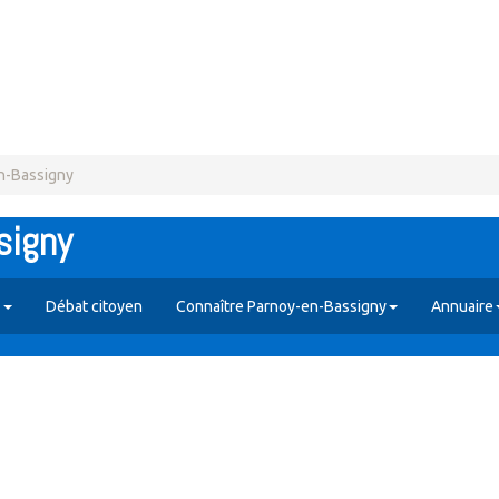
n-Bassigny
signy
s
Débat citoyen
Connaître Parnoy-en-Bassigny
Annuaire