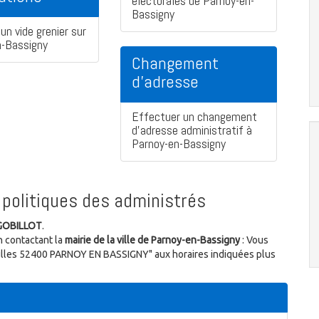
électorales de Parnoy-en-
Bassigny
un vide grenier sur
n-Bassigny
Changement
d'adresse
Effectuer un changement
d'adresse administratif à
Parnoy-en-Bassigny
politiques des administrés
 GOBILLOT
.
n contactant la
mairie de la ville de Parnoy-en-Bassigny
: Vous
Saulles 52400 PARNOY EN BASSIGNY" aux horaires indiquées plus