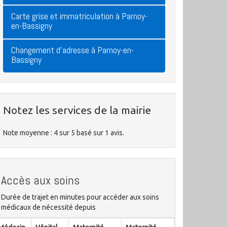
Carte grise et immatriculation à Parnoy-
en-Bassigny
Changement d'adresse à Parnoy-en-
Bassigny
Notez les services de la mairie
Note moyenne :
4
sur
5
basé sur
1
avis.
Accès aux soins
Durée de trajet en minutes pour accéder aux soins
médicaux de nécessité depuis