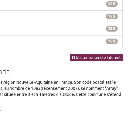
30%
18%
23%
16%
Utiliser sur un site Internet
nde
région Nouvelle-Aquitaine en France. Son code postal est le
ants, au nombre de 1083(recensement 2007), se nomment "Array"..
 située entre 3 et 94 mètres d'altitude. Cette commune s'étend
.