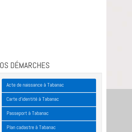
VOS DÉMARCHES
Acte de naissance à Tabanac
Carte d'identité à Tabanac
Passeport à Tabanac
Plan cadastre à Tabanac