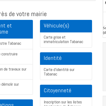
ès de votre mairie
nt et
Véhicule(s)
So
isme
(d
Carte grise et
immatriculation Tabanac
astre Tabanac
 construire
Identité
on de travaux sur
Carte d'identité sur
Tabanac
 démolir sur
Citoyenneté
Inscription sur les listes
ations