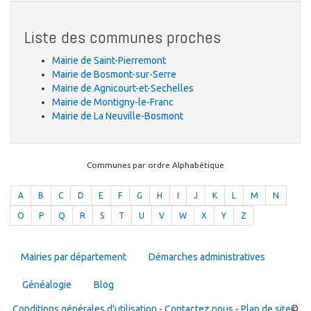
Liste des communes proches
Mairie de Saint-Pierremont
Mairie de Bosmont-sur-Serre
Mairie de Agnicourt-et-Sechelles
Mairie de Montigny-le-Franc
Mairie de La Neuville-Bosmont
Communes par ordre Alphabétique
A
B
C
D
E
F
G
H
I
J
K
L
M
N
O
P
Q
R
S
T
U
V
W
X
Y
Z
Mairies par département
Démarches administratives
Généalogie
Blog
Conditions générales d'utilisation
-
Contactez nous
-
Plan de site
©