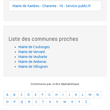
Mairie de Xambes - Charente - 16 - Service-public.fr
Liste des communes proches
Mairie de Coulonges
Mairie de Vervant
Mairie de Vouharte
Mairie de Amberac
Mairie de Villognon
Communes par ordre Alphabétique
A
B
C
D
E
F
G
H
I
J
K
L
M
N
O
P
Q
R
S
T
U
V
W
X
Y
Z