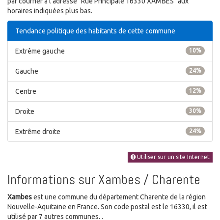
par courrier à l'adresse "Rue Principale 16330 XAMBES" aux
horaires indiquées plus bas.
Tendance politique des habitants de cette commune
Extrême gauche
10%
Gauche
24%
Centre
12%
Droite
30%
Extrême droite
24%
Utiliser sur un site Internet
Informations sur Xambes / Charente
Xambes
est une commune du département Charente de la région
Nouvelle-Aquitaine en France. Son code postal est le 16330, il est
utilisé par 7 autres communes. .