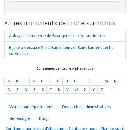
Autres monuments de Loche-sur-Indrois
Abbaye cistercienne de Beaugerais Loche-sur-Indrois
Eglise paroissiale Saint-Barthélémy et Saint-Laurent Loche-
sur-Indrois
Communes par ordre Alphabétique
A
B
C
D
E
F
G
H
I
J
K
L
M
N
O
P
Q
R
S
T
U
V
W
X
Y
Z
Mairies par département
Démarches administratives
Généalogie
Blog
Conditions générales d'utilisation
-
Contactez nous
-
Plan de site
©