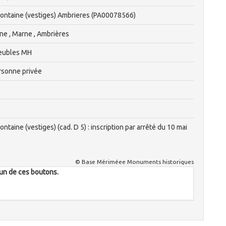
ontaine (vestiges) Ambrieres (PA00078566)
 , Marne , Ambrières
eubles MH
rsonne privée
taine (vestiges) (cad. D 5) : inscription par arrêté du 10 mai
© Base Mériméee Monuments historiques
l'un de ces boutons.