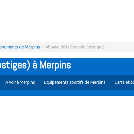
onuments de Merpins
Abbaye de la Frenade (vestiges)
estiges) à Merpins
A voir à Merpins
Equipements sportifs de Merpins
Carte et p