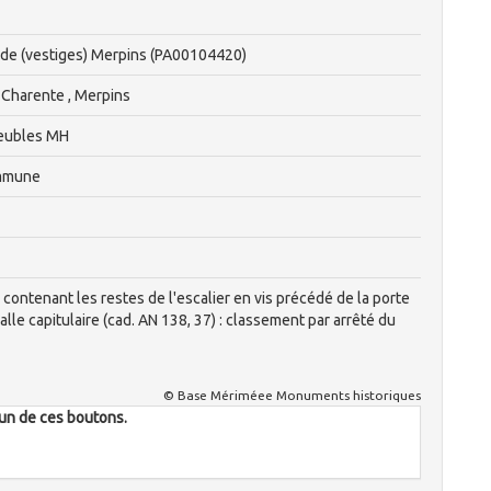
ade (vestiges) Merpins (PA00104420)
 Charente , Merpins
eubles MH
ommune
contenant les restes de l'escalier en vis précédé de la porte
alle capitulaire (cad. AN 138, 37) : classement par arrêté du
© Base Mériméee Monuments historiques
l'un de ces boutons.