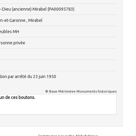
e-Dieu (ancienne) Mirabel (PA00095783)
rn-et-Garonne , Mirabel
eubles MH
rsonne privée
ption par arrêté du 23 juin 1950
© Base Mériméee Monuments historiques
l'un de ces boutons.
Communes par ordre Alphabétique