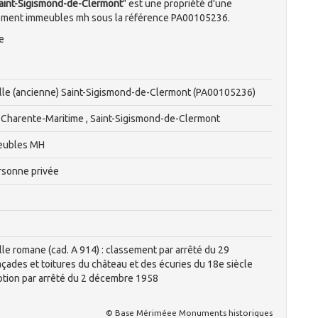
Saint-Sigismond-de-Clermont
" est une propriété d'une
sement immeubles mh sous la référence PA00105236.
e
lle (ancienne) Saint-Sigismond-de-Clermont (PA00105236)
 Charente-Maritime , Saint-Sigismond-de-Clermont
eubles MH
rsonne privée
lle romane (cad. A 914) : classement par arrêté du 29
çades et toitures du château et des écuries du 18e siècle
ription par arrêté du 2 décembre 1958
© Base Mériméee Monuments historiques