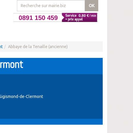
OK
nt
Abbaye de la Tenaille (ancienne)
ermont
-Sigismond-de-Clermont