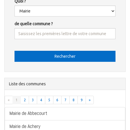
Quoi ?
de quelle commune ?
Rechercher
Liste des communes
«
1
2
3
4
5
6
7
8
9
»
Mairie de Abbecourt
Mairie de Achery