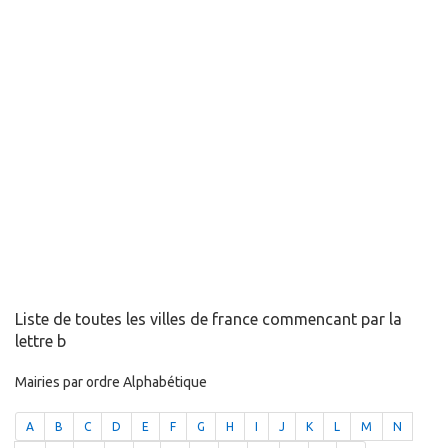
Liste de toutes les villes de france commencant par la
lettre b
Mairies par ordre Alphabétique
A
B
C
D
E
F
G
H
I
J
K
L
M
N