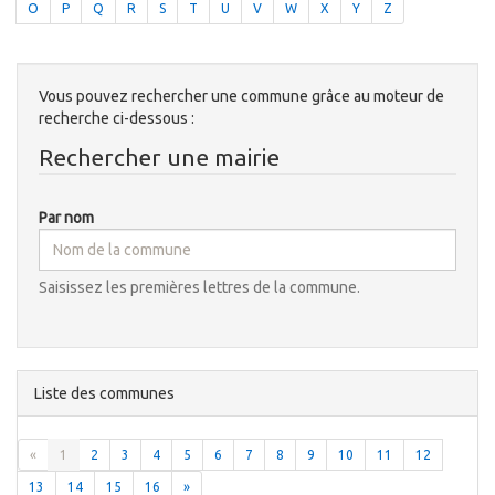
O
P
Q
R
S
T
U
V
W
X
Y
Z
Vous pouvez rechercher une commune grâce au moteur de
recherche ci-dessous :
Rechercher une mairie
Par nom
Saisissez les premières lettres de la commune.
Liste des communes
«
1
2
3
4
5
6
7
8
9
10
11
12
13
14
15
16
»