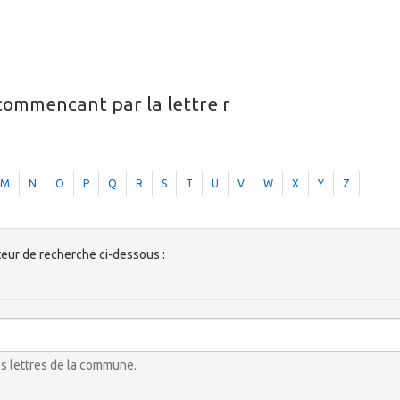
 commencant par la lettre r
M
N
O
P
Q
R
S
T
U
V
W
X
Y
Z
ur de recherche ci-dessous :
es lettres de la commune.