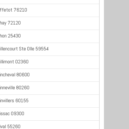
ffetot 76210
hay 72120
hon 25430
illencourt Ste Olle 59554
illimont 02360
incheval 80600
inneville 80260
invillers 60155
issac 09300
ival 55260