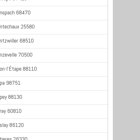
nspach 68470
ntechaux 25580
ntzwiller 68510
nzevelle 70500
on-l'Étape 88110
pa 98751
pey 88130
ray 60810
slay 86120
tieres 26330