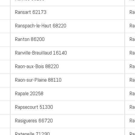
Ransart 62173
Ra
Ranspach-le-Haut 68220
Ra
Ranton 86200
Ra
Ranville-Breuillaud 16140
Ra
Raon-aux-Bois 88220
Ra
Raon-sur-Plaine 88110
Ra
Rapale 20258
Ra
Rapsecourt 51330
Ra
Rasigueres 66720
Ra
Ratenelle 71290
Ra