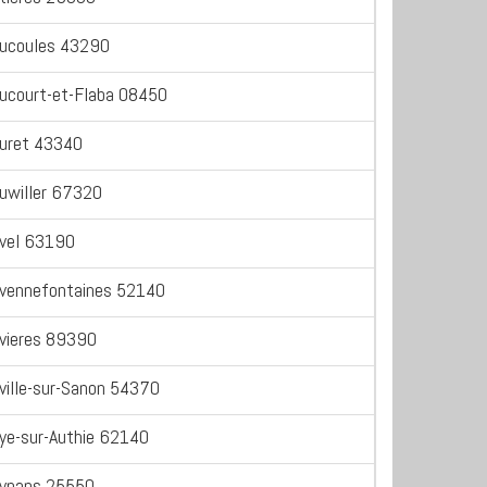
ucoules 43290
ucourt-et-Flaba 08450
uret 43340
uwiller 67320
vel 63190
vennefontaines 52140
vieres 89390
ville-sur-Sanon 54370
ye-sur-Authie 62140
ynans 25550