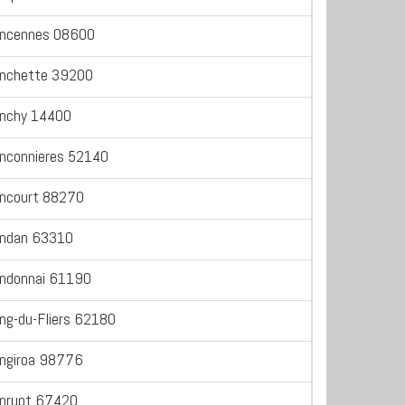
ncennes 08600
nchette 39200
nchy 14400
nconnieres 52140
ncourt 88270
ndan 63310
ndonnai 61190
ng-du-Fliers 62180
ngiroa 98776
nrupt 67420