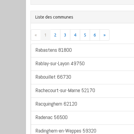
Liste des communes
«
1
2
3
4
5
6
»
Rabastens 81800
Rablay-sur-Layon 49750
Rabouillet 66730
Rachecourt-sur-Marne 52170
Racquinghem 62120
Radenac 56500
Radinghem-en-Weppes 59320