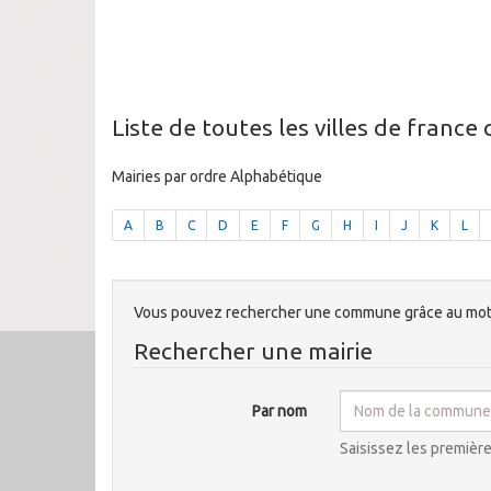
Liste de toutes les villes de france
Mairies par ordre Alphabétique
A
B
C
D
E
F
G
H
I
J
K
L
Vous pouvez rechercher une commune grâce au mote
Rechercher une mairie
Par nom
Saisissez les premièr