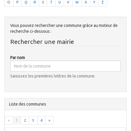
O
P
Q
R
S
T
U
V
W
X
Y
Z
Vous pouvez rechercher une commune grâce au moteur de
recherche ci-dessous :
Rechercher une mairie
Par nom
Saisissez les premières lettres de la commune.
Liste des communes
«
1
2
3
4
»