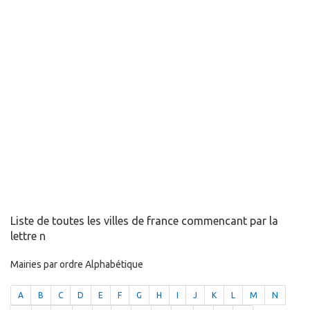
Liste de toutes les villes de france commencant par la
lettre n
Mairies par ordre Alphabétique
A
B
C
D
E
F
G
H
I
J
K
L
M
N