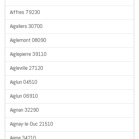
Aiffres 79230
Aigaliers 30700
Aiglemont 08090
Aiglepierre 39110
Aigleville 27120
Aiglun 04510
Aiglun 06910
Aignan 32290
Aignay-le-Duc 21510
Aigne 34210