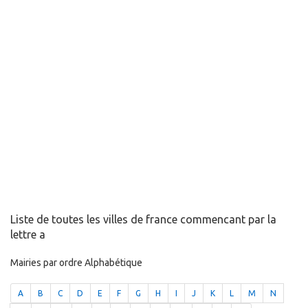
Liste de toutes les villes de france commencant par la
lettre a
Mairies par ordre Alphabétique
A
B
C
D
E
F
G
H
I
J
K
L
M
N