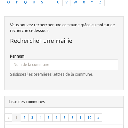
O
P
Q
R
S
T
U
V
W
X
Y
Z
Vous pouvez rechercher une commune grâce au moteur de
recherche ci-dessous :
Rechercher une mairie
Par nom
Saisissez les premières lettres de la commune.
Liste des communes
«
1
2
3
4
5
6
7
8
9
10
»