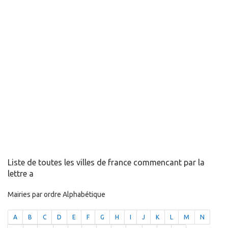
Liste de toutes les villes de france commencant par la
lettre a
Mairies par ordre Alphabétique
A
B
C
D
E
F
G
H
I
J
K
L
M
N