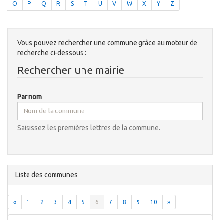
O
P
Q
R
S
T
U
V
W
X
Y
Z
Vous pouvez rechercher une commune grâce au moteur de
recherche ci-dessous :
Rechercher une mairie
Par nom
Saisissez les premières lettres de la commune.
Liste des communes
«
1
2
3
4
5
6
7
8
9
10
»