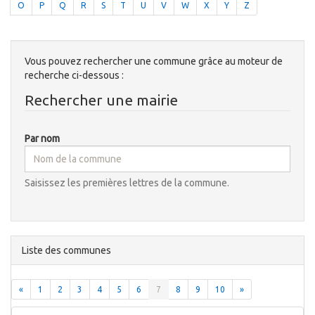
O
P
Q
R
S
T
U
V
W
X
Y
Z
Vous pouvez rechercher une commune grâce au moteur de
recherche ci-dessous :
Rechercher une mairie
Par nom
Saisissez les premières lettres de la commune.
Liste des communes
«
1
2
3
4
5
6
7
8
9
10
»