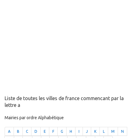
Liste de toutes les villes de france commencant par la
lettre a
Mairies par ordre Alphabétique
A
B
C
D
E
F
G
H
I
J
K
L
M
N