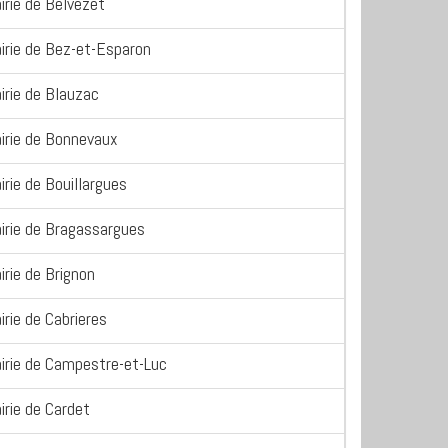
irie de Belvezet
irie de Bez-et-Esparon
irie de Blauzac
irie de Bonnevaux
irie de Bouillargues
irie de Bragassargues
irie de Brignon
irie de Cabrieres
irie de Campestre-et-Luc
irie de Cardet