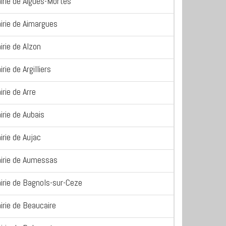
irie de Aigues-Mortes
irie de Aimargues
irie de Alzon
rie de Argilliers
irie de Arre
irie de Aubais
irie de Aujac
irie de Aumessas
irie de Bagnols-sur-Ceze
irie de Beaucaire