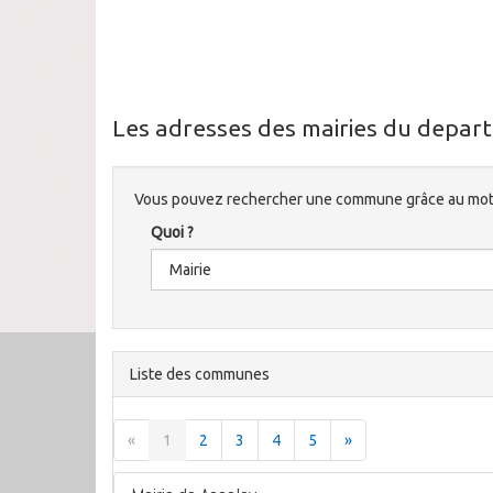
Les adresses des mairies du depart
Vous pouvez rechercher une commune grâce au mote
Quoi ?
Liste des communes
«
1
2
3
4
5
»