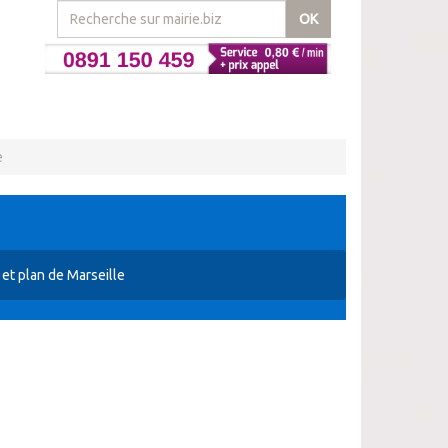
OK
e
 et plan de Marseille