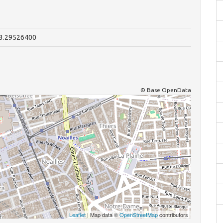
43.29526400
© Base OpenData
Leaflet
| Map data ©
OpenStreetMap
contributors