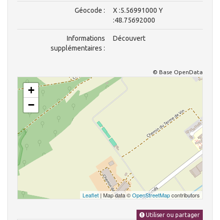
Géocode :
X :5.56991000 Y
:48.75692000
Informations
Découvert
supplémentaires :
© Base OpenData
+
−
Leaflet
| Map data ©
OpenStreetMap
contributors
Utiliser ou partager