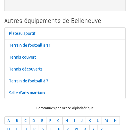
Autres équipements de Belleneuve
Plateau sportif
Terrain de football à 11
Tennis couvert
Tennis découverts
Terrain de football à 7
Salle d'arts martiaux
Communes par ordre Alphabétique
A
B
C
D
E
F
G
H
I
J
K
L
M
N
O
P
Q
R
S
T
U
V
W
X
Y
Z