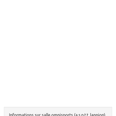
Informations sur salle omnisports (a.s.p.t.t. lannion)