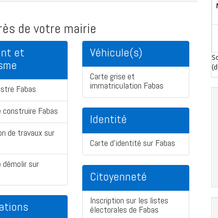
ès de votre mairie
nt et
Véhicule(s)
So
isme
(d
Carte grise et
immatriculation Fabas
astre Fabas
 construire Fabas
Identité
on de travaux sur
Carte d'identité sur Fabas
 démolir sur
Citoyenneté
Inscription sur les listes
ations
électorales de Fabas