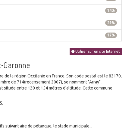
14%
29%
17%
Utiliser sur un site Internet
t-Garonne
de la région Occitanie en France. Son code postal est le 82170,
u nombre de 714(recensement 2007), se nomment "Array"..
t située entre 120 et 154 mètres d'altitude. Cette commune
S
.
s suivant aire de pétanque, le stade municipale...