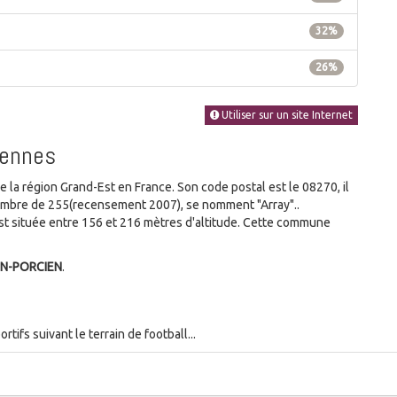
32%
26%
Utiliser sur un site Internet
dennes
 région Grand-Est en France. Son code postal est le 08270, il
nombre de 255(recensement 2007), se nomment "Array"..
t située entre 156 et 216 mètres d'altitude. Cette commune
ON-PORCIEN
.
tifs suivant le terrain de football...