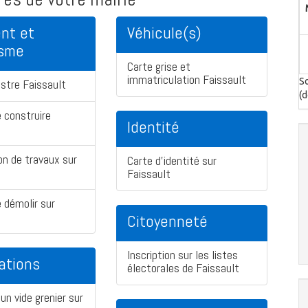
nt et
Véhicule(s)
isme
Carte grise et
immatriculation Faissault
So
stre Faissault
(d
 construire
Identité
on de travaux sur
Carte d'identité sur
Faissault
 démolir sur
Citoyenneté
Inscription sur les listes
ations
électorales de Faissault
un vide grenier sur