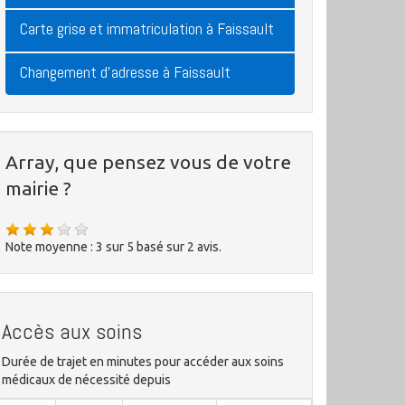
Carte grise et immatriculation à Faissault
Changement d'adresse à Faissault
Array, que pensez vous de votre
mairie ?
Note moyenne :
3
sur
5
basé sur
2
avis.
Accès aux soins
Durée de trajet en minutes pour accéder aux soins
médicaux de nécessité depuis