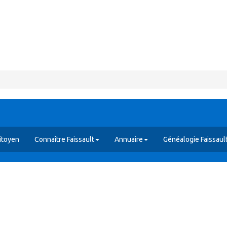
itoyen
Connaître Faissault
Annuaire
Généalogie Faissaul