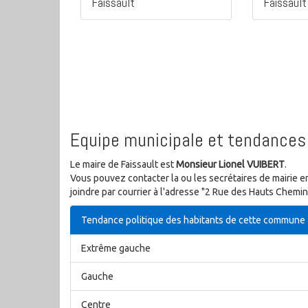
Faissault
Faissault
Equipe municipale et tendances 
Le maire de Faissault est
Monsieur Lionel VUIBERT
.
Vous pouvez contacter la ou les secrétaires de mairie e
joindre par courrier à l'adresse "2 Rue des Hauts Chemi
Tendance politique des habitants de cette commune
Extrême gauche
Gauche
Centre