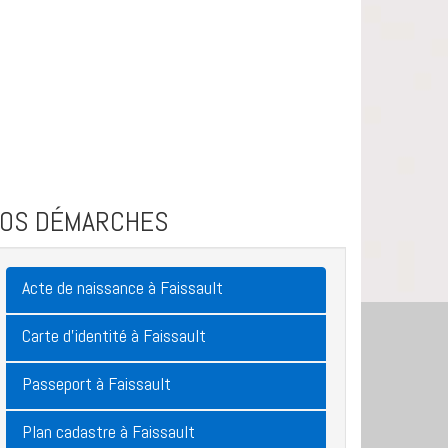
VOS DÉMARCHES
Acte de naissance à Faissault
Carte d'identité à Faissault
Passeport à Faissault
Plan cadastre à Faissault