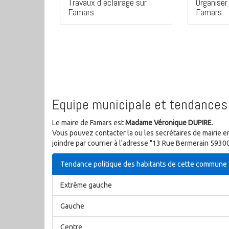
Travaux d'éclairage sur
Organiser 
Famars
Famars
Equipe municipale et tendances 
Le maire de Famars est
Madame Véronique DUPIRE
.
Vous pouvez contacter la ou les secrétaires de mairie e
joindre par courrier à l'adresse "13 Rue Bermerain 5930
Tendance politique des habitants de cette commune
Extrême gauche
Gauche
Centre