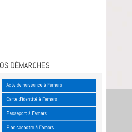
VOS DÉMARCHES
Acte de naissance à Famars
Carte d'identité à Famars
Passeport à Famars
Plan cadastre à Famars