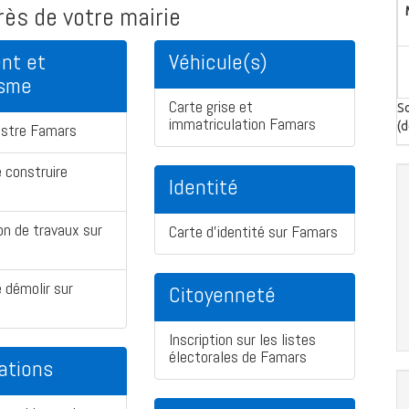
ès de votre mairie
nt et
Véhicule(s)
isme
Carte grise et
So
immatriculation Famars
(d
astre Famars
 construire
Identité
on de travaux sur
Carte d'identité sur Famars
 démolir sur
Citoyenneté
Inscription sur les listes
électorales de Famars
ations