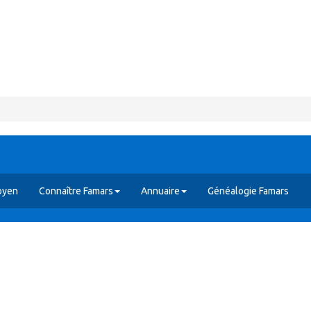
oyen
Connaître Famars
Annuaire
Généalogie Famars