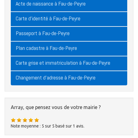
Acte de naissance à Fau-de-Peyre
Carte d'identité à Fau-de-Peyre
Passeport à Fau-de-Peyre
Plan cadastre à Fau-de-Peyre
Carte grise et immatriculation à Fau-de-Peyre
Changement d'adresse à Fau-de-Peyre
Array, que pensez vous de votre mairie ?
Note moyenne :
5
sur
5
basé sur
1
avis.