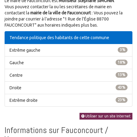
Le maire de Fauconcourt est
Monsieur Stéphane SIMONIN
.
Vous pouvez contacter la ou les secrétaires de mairie en
contactant la
mairie de la ville de Fauconcourt
: Vous pouvez la
joindre par courrier à l'adresse "1 Rue de l'Église 88700
FAUCONCOURT" aux horaires indiquées plus bas.
Tendance politique des habitants de cette commune
Extrême gauche
3%
Gauche
18%
Centre
13%
Droite
43%
Extrême droite
23%
Utiliser sur un site Internet
Informations sur Fauconcourt /