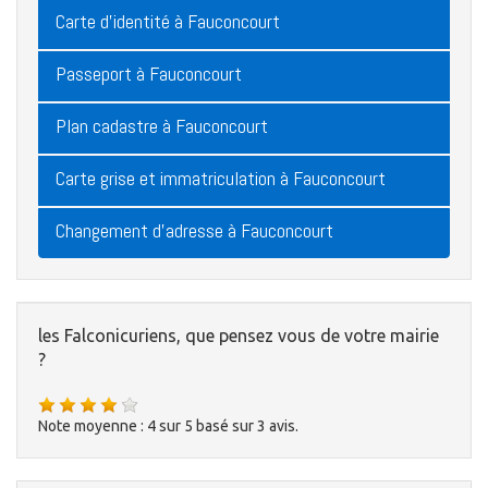
Carte d'identité à Fauconcourt
Passeport à Fauconcourt
Plan cadastre à Fauconcourt
Carte grise et immatriculation à Fauconcourt
Changement d'adresse à Fauconcourt
les Falconicuriens, que pensez vous de votre mairie
?
Note moyenne :
4
sur
5
basé sur
3
avis.