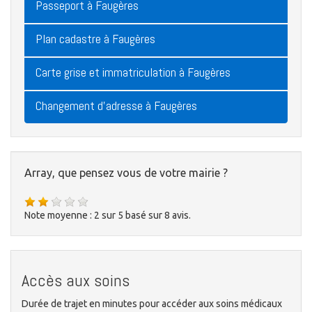
Passeport à Faugères
Plan cadastre à Faugères
Carte grise et immatriculation à Faugères
Changement d'adresse à Faugères
Array, que pensez vous de votre mairie ?
Note moyenne :
2
sur
5
basé sur
8
avis.
Accès aux soins
Durée de trajet en minutes pour accéder aux soins médicaux