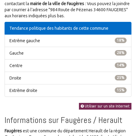
contactant la
mairie de la ville de Faugères
: Vous pouvez la joindre
par courrier à l'adresse "984 Route de Pézenas 34600 FAUGERES"
aux horaires indiquées plus bas.
Tendance politique des habitants de cette commune
Extrême gauche
18%
Gauche
28%
Centre
14%
Droite
25%
Extrême droite
15%
Utiliser sur un site Internet
Informations sur Faugères / Herault
Faugères
est une commune du département Herault de la région