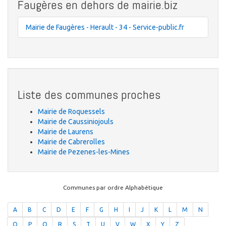
Faugères en dehors de mairie.biz
Mairie de Faugères - Herault - 34 - Service-public.fr
Liste des communes proches
Mairie de Roquessels
Mairie de Caussiniojouls
Mairie de Laurens
Mairie de Cabrerolles
Mairie de Pezenes-les-Mines
Communes par ordre Alphabétique
A
B
C
D
E
F
G
H
I
J
K
L
M
N
O
P
Q
R
S
T
U
V
W
X
Y
Z