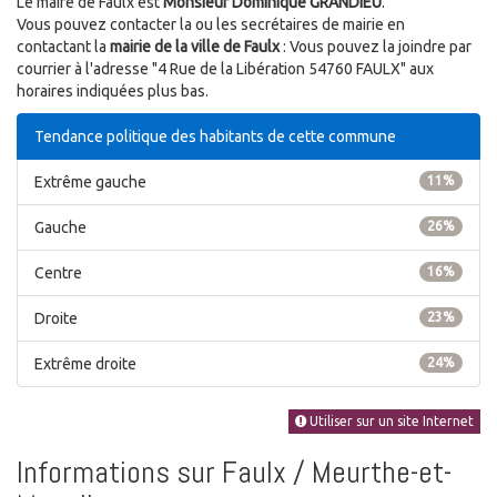
Le maire de Faulx est
Monsieur Dominique GRANDIEU
.
Vous pouvez contacter la ou les secrétaires de mairie en
contactant la
mairie de la ville de Faulx
: Vous pouvez la joindre par
courrier à l'adresse "4 Rue de la Libération 54760 FAULX" aux
horaires indiquées plus bas.
Tendance politique des habitants de cette commune
Extrême gauche
11%
Gauche
26%
Centre
16%
Droite
23%
Extrême droite
24%
Utiliser sur un site Internet
Informations sur Faulx / Meurthe-et-