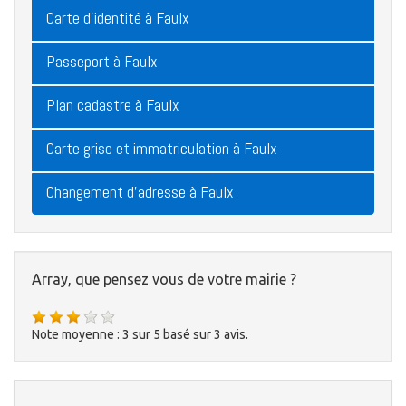
Carte d'identité à Faulx
Passeport à Faulx
Plan cadastre à Faulx
Carte grise et immatriculation à Faulx
Changement d'adresse à Faulx
Array, que pensez vous de votre mairie ?
Note moyenne :
3
sur
5
basé sur
3
avis.