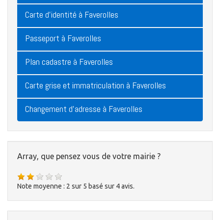
Carte d'identité à Faverolles
Passeport à Faverolles
Plan cadastre à Faverolles
Carte grise et immatriculation à Faverolles
Changement d'adresse à Faverolles
Array, que pensez vous de votre mairie ?
Note moyenne :
2
sur
5
basé sur
4
avis.