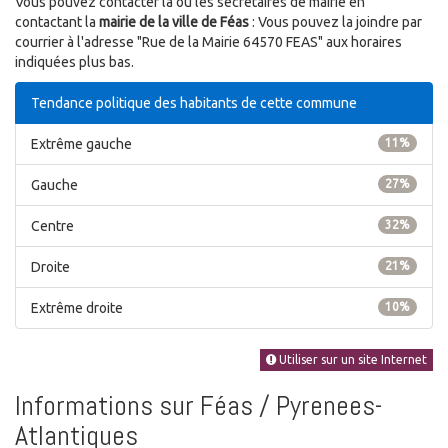
Vous pouvez contacter la ou les secrétaires de mairie en
contactant la
mairie de la ville de Féas
: Vous pouvez la joindre par
courrier à l'adresse "Rue de la Mairie 64570 FEAS" aux horaires
indiquées plus bas.
Tendance politique des habitants de cette commune
Extrême gauche
11%
Gauche
27%
Centre
32%
Droite
21%
Extrême droite
10%
Utiliser sur un site Internet
Informations sur Féas / Pyrenees-
Atlantiques