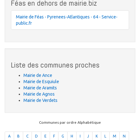
Féas en dehors de mairie.biz
Mairie de Féas - Pyrenees-Atlantiques - 64 - Service-
public.fr
Liste des communes proches
Mairie de Ance
Mairie de Esquiule
Mairie de Aramits
Mairie de Agnos
Mairie de Verdets
Communes par ordre Alphabétique
A
B
C
D
E
F
G
H
I
J
K
L
M
N