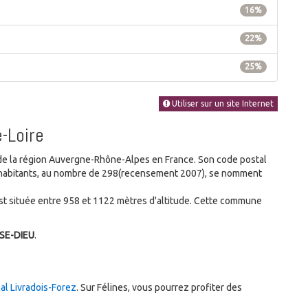
16%
22%
25%
Utiliser sur un site Internet
-Loire
e la région Auvergne-Rhône-Alpes en France. Son code postal
es habitants, au nombre de 298(recensement 2007), se nomment
t située entre 958 et 1122 mètres d'altitude. Cette commune
ISE-DIEU
.
nal Livradois-Forez
. Sur Félines, vous pourrez profiter des