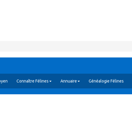
oyen
Connaître Félines
Annuaire
Généalogie Félines