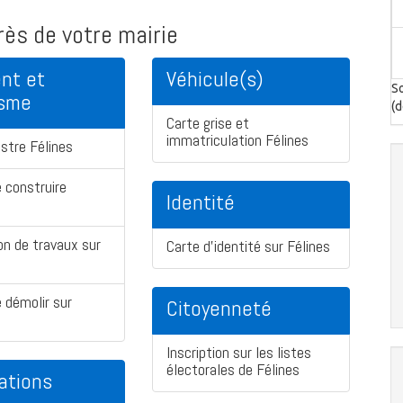
ès de votre mairie
nt et
Véhicule(s)
So
isme
(d
Carte grise et
immatriculation Félines
stre Félines
 construire
Identité
on de travaux sur
Carte d'identité sur Félines
 démolir sur
Citoyenneté
Inscription sur les listes
électorales de Félines
ations