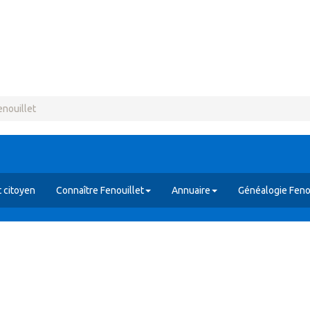
enouillet
 citoyen
Connaître Fenouillet
Annuaire
Généalogie Feno