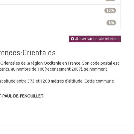
10%
8%
Utiliser sur un site Internet
yrenees-Orientales
entales de la région Occitanie en France. Son code postal est
abitants, au nombre de 100(recensement 2007), se nomment
t située entre 373 et 1208 mètres d'altitude. Cette commune
NT-PAUL-DE-FENOUILLET
.