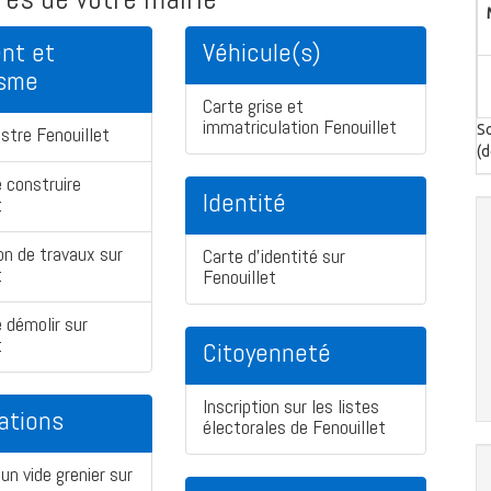
nt et
Véhicule(s)
isme
Carte grise et
immatriculation Fenouillet
So
stre Fenouillet
(d
 construire
Identité
t
on de travaux sur
Carte d'identité sur
t
Fenouillet
 démolir sur
t
Citoyenneté
Inscription sur les listes
ations
électorales de Fenouillet
un vide grenier sur