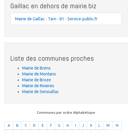
Gaillac en dehors de mairie.biz
Mairie de Gaillac - Tarn - 81 - Service-public.fr
Liste des communes proches
Mairie de Brens
Mairie de Montans
Mairie de Broze
Mairie de Rivieres
Mairie de Senouillac
Communes par ordre Alphabétique
A
B
C
D
E
F
G
H
I
J
K
L
M
N