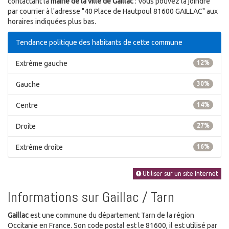
contactant la
mairie de la ville de Gaillac
: Vous pouvez la joindre
par courrier à l'adresse "40 Place de Hautpoul 81600 GAILLAC" aux
horaires indiquées plus bas.
Tendance politique des habitants de cette commune
Extrême gauche
12%
Gauche
30%
Centre
14%
Droite
27%
Extrême droite
16%
Utiliser sur un site Internet
Informations sur Gaillac / Tarn
Gaillac
est une commune du département Tarn de la région
Occitanie en France. Son code postal est le 81600, il est utilisé par