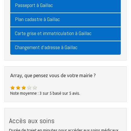
Passeport à Gaillac
Plan cadastre à Gaillac
Carte grise et immatriculation à Gaillac
Changement d'adresse à Gaillac
Array, que pensez vous de votre mairie ?
Note moyenne :
3
sur
5
basé sur
5
avis.
Accès aux soins
Durée de trajet en minutes pour accéder aux soins médicaux