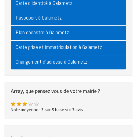
Carte d'identité à Galametz
Passeport à Galametz
Plan cadastre à Galametz
Carte grise et immatriculation à Galametz
Changement d'adresse à Galametz
Array, que pensez vous de votre mairie ?
Note moyenne :
3
sur
5
basé sur
3
avis.