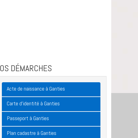
VOS DÉMARCHES
Acte de naissance à Ganties
Carte d'identité à Ganties
Passeport à Ganties
Plan cadastre à Ganties