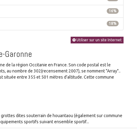
16%
18%
Utiliser sur un site Internet
te-Garonne
de la région Occitanie en France. Son code postal est le
tants, au nombre de 302(recensement 2007), se nomment "Array"..
t située entre 355 et 501 mètres d'altitude. Cette commune
t grottes dites souterrain de houantaou (également sur commune
quipements sportifs suivant ensemble sportif...