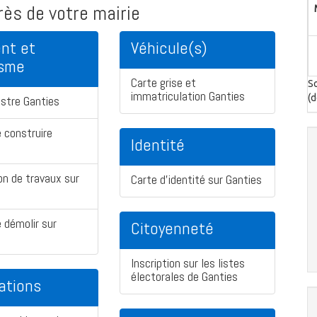
ès de votre mairie
nt et
Véhicule(s)
isme
Carte grise et
So
immatriculation Ganties
(d
stre Ganties
 construire
Identité
on de travaux sur
Carte d'identité sur Ganties
 démolir sur
Citoyenneté
Inscription sur les listes
électorales de Ganties
ations