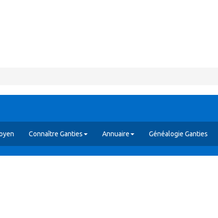
s
toyen
Connaître Ganties
Annuaire
Généalogie Ganties