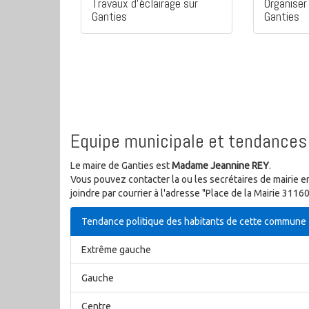
Travaux d'éclairage sur
Organiser 
Ganties
Ganties
Equipe municipale et tendances 
Le maire de Ganties est
Madame Jeannine REY
.
Vous pouvez contacter la ou les secrétaires de mairie e
joindre par courrier à l'adresse "Place de la Mairie 311
Tendance politique des habitants de cette commune
Extrême gauche
Gauche
Centre