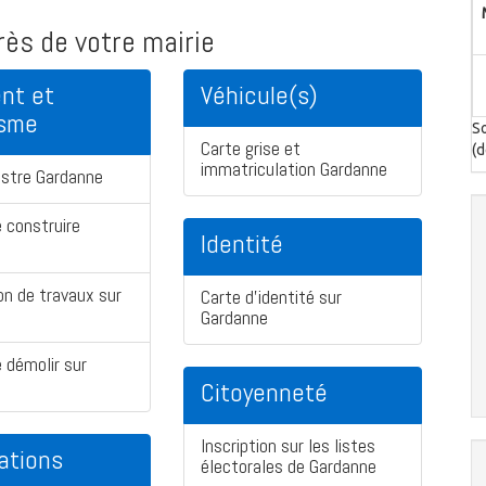
ès de votre mairie
nt et
Véhicule(s)
isme
So
Carte grise et
(d
immatriculation Gardanne
astre Gardanne
 construire
Identité
on de travaux sur
Carte d'identité sur
Gardanne
 démolir sur
Citoyenneté
Inscription sur les listes
ations
électorales de Gardanne