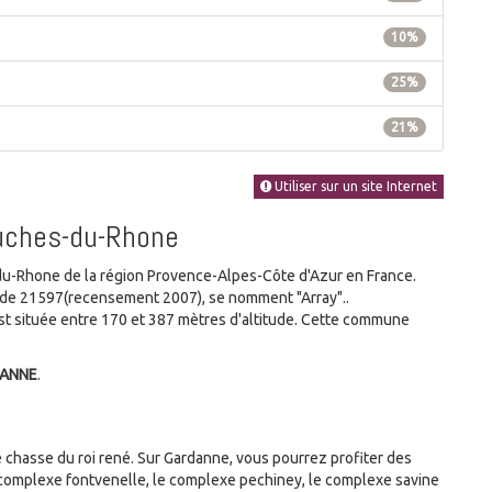
10%
25%
21%
Utiliser sur un site Internet
ouches-du-Rhone
Rhone de la région Provence-Alpes-Côte d'Azur en France.
e de 21597(recensement 2007), se nomment "Array"..
t située entre 170 et 387 mètres d'altitude. Cette commune
DANNE
.
 chasse du roi rené. Sur Gardanne, vous pourrez profiter des
 complexe fontvenelle, le complexe pechiney, le complexe savine