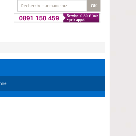
OK
anne