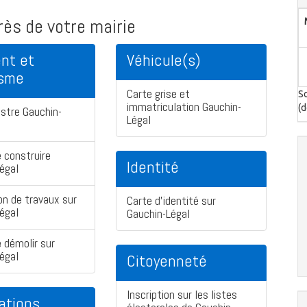
ès de votre mairie
nt et
Véhicule(s)
isme
Carte grise et
So
immatriculation Gauchin-
(d
stre Gauchin-
Légal
 construire
Identité
égal
on de travaux sur
Carte d'identité sur
égal
Gauchin-Légal
 démolir sur
égal
Citoyenneté
Inscription sur les listes
ations