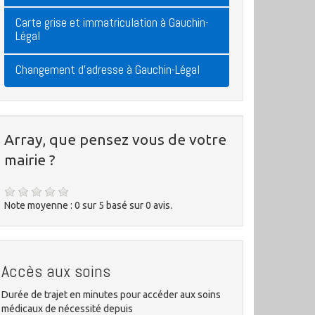
Carte grise et immatriculation à Gauchin-
Légal
Changement d'adresse à Gauchin-Légal
Array, que pensez vous de votre
mairie ?
Note moyenne :
0
sur
5
basé sur
0
avis.
Accès aux soins
Durée de trajet en minutes pour accéder aux soins
médicaux de nécessité depuis