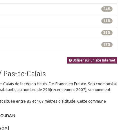
24%
11%
39%
17%
Utiliser sur un site Internet
/ Pas-de-Calais
Calais de la région Hauts-De-France en France. Son code postal
es habitants, au nombre de 296(recensement 2007), se nomment
 située entre 85 et 167 mètres d'altitude. Cette commune
 HOUDAIN
.
égal