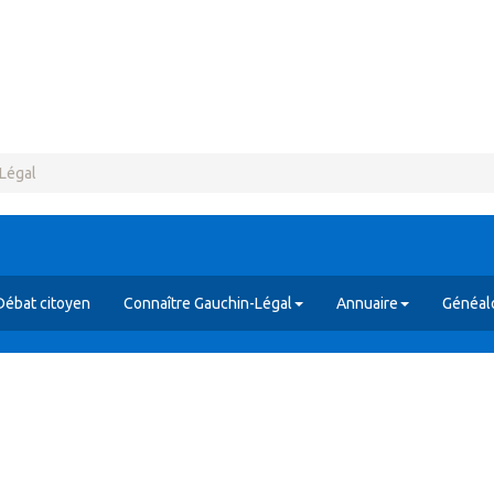
-Légal
Débat citoyen
Connaître Gauchin-Légal
Annuaire
Généal